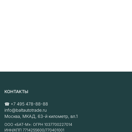
КОНТАКТЫ
☎
+7 495 478-88-88
info@baltautotrade.ru
Москва
,
МКАД, 63-й километр, вл.1
ООО «БАТ-М»: ОГРН 1037700227014
ИНН/КПП 7714255600/770401001