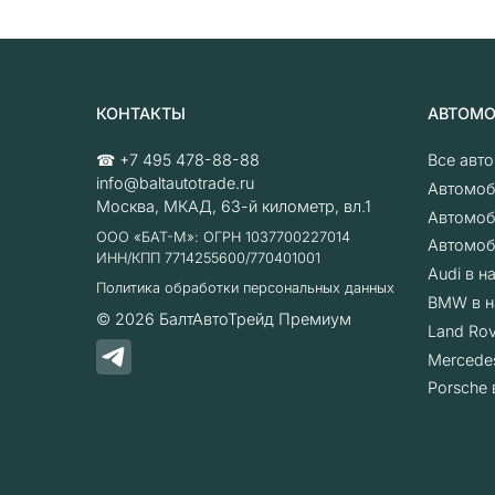
КОНТАКТЫ
АВТОМ
☎
+7 495 478-88-88
Все авт
info@baltautotrade.ru
Автомоб
Москва
,
МКАД, 63-й километр, вл.1
Автомоб
ООО «БАТ-М»: ОГРН 1037700227014
Автомоб
ИНН/КПП 7714255600/770401001
Audi в н
Политика обработки персональных данных
BMW в н
© 2026
БалтАвтоТрейд Премиум
Land Rov
Mercede
Porsche 