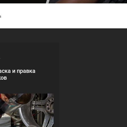
а
2
аска и правка
ков