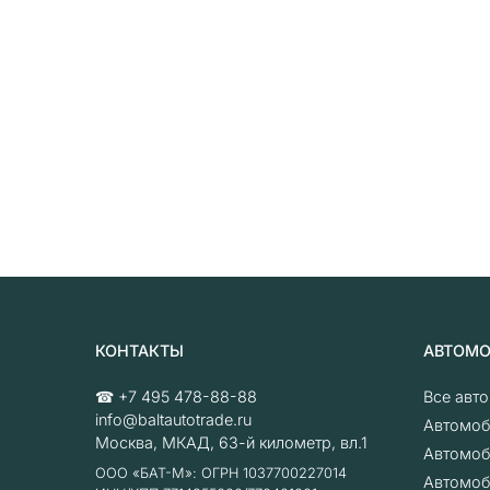
КОНТАКТЫ
АВТОМ
☎
+7 495 478-88-88
Все авт
info@baltautotrade.ru
Автомоб
Москва
,
МКАД, 63-й километр, вл.1
Автомоб
ООО «БАТ-М»: ОГРН 1037700227014
Автомоб