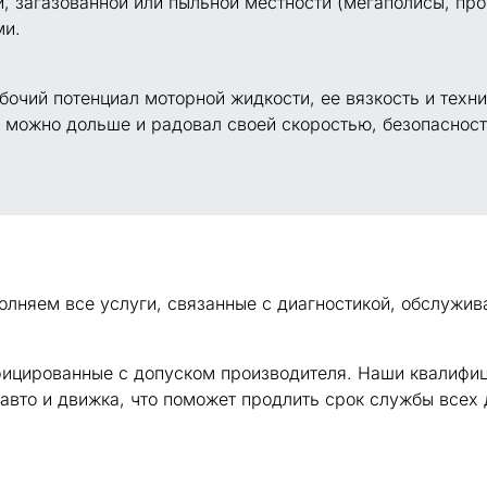
й, загазованной или пыльной местности (мегаполисы, п
ми.
очий потенциал моторной жидкости, ее вязкость и техни
 можно дольше и радовал своей скоростью, безопасност
лняем все услуги, связанные с диагностикой, обслужив
ицированные с допуском производителя. Наши квалифиц
авто и движка, что поможет продлить срок службы всех