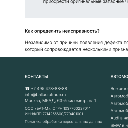
приобрести оригинальные запасные ч
Как определить неисправность?
Независимо от причины появления дефекта п
который сопровождается несколькими призна
КОНТАКТЫ
АВТОМ
☎
+7 495 478-88-88
Все авт
info@baltautotrade.ru
Автомоб
Москва
,
МКАД, 63-й километр, вл.1
Автомоб
ООО «БАТ-М»: ОГРН 1037700227014
Автомоб
ИНН/КПП 7714255600/770401001
Audi в н
Политика обработки персональных данных
BMW в н