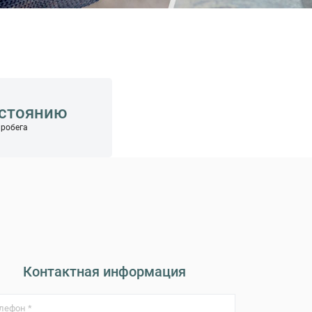
остоянию
пробега
Контактная информация
лефон *