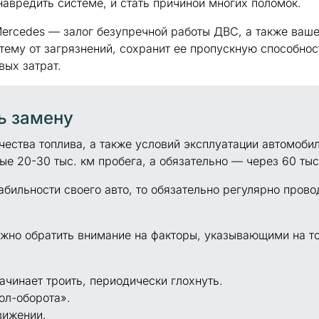
навредить системе, и стать причиной многих поломок.
rcedes — залог безупречной работы ДВС, а также вашег
ему от загрязнений, сохранит ее пропускную способнос
вых затрат.
ь замену
чества топлива, а также условий эксплуатации автомоби
дые
20-30 тыс. км пробега,
а обязательно — через 60 тыс
абильности своего авто, то обязательно регулярно пров
жно обратить внимание на факторы, указывающими на то,
ачинает троить, периодически глохнуть.
ол-оборота».
вижении.