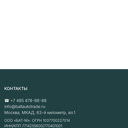
КОНТАКТЫ
☎
+7 495 478-88-88
info@baltautotrade.ru
Москва
,
МКАД, 63-й километр, вл.1
ООО «БАТ-М»: ОГРН 1037700227014
ИНН/КПП 7714255600/770401001