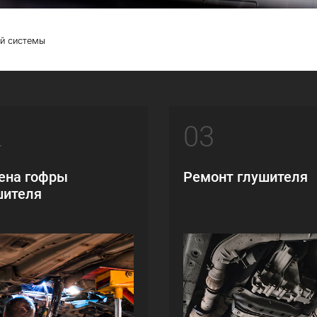
й системы
2
03
ена гофры
Ремонт глушителя
шителя