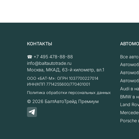
КОНТАКТЫ
АВТОМ
☎
+7 495 478-88-88
Все авт
info@baltautotrade.ru
Автомоб
Москва
,
МКАД, 63-й километр, вл.1
Автомоб
ООО «БАТ-М»: ОГРН 1037700227014
Автомоб
ИНН/КПП 7714255600/770401001
Audi в н
Политика обработки персональных данных
BMW в н
© 2026
БалтАвтоТрейд Премиум
Land Rov
Mercede
Porsche 