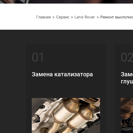
Главная
Сервис
Land Rover
Ремонт выхлопно
01
0
Замена катализатора
Зам
глу