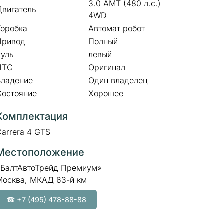
3.0 AMT (480 л.с.)
Двигатель
4WD
Коробка
Автомат робот
Привод
Полный
Руль
левый
ПТС
Оригинал
Владение
Один владелец
Состояние
Хорошее
Комплектация
Carrera 4 GTS
Местоположение
«БалтАвтоТрейд Премиум»
Москва, МКАД 63-й км
☎ +7 (495) 478-88-88