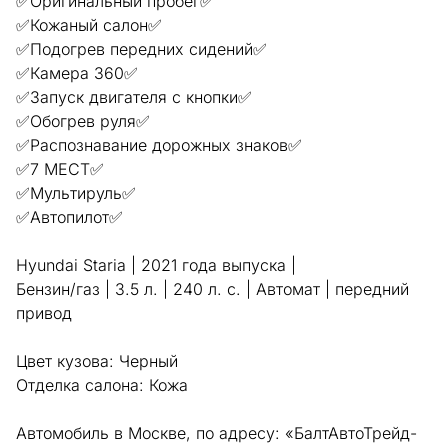
✅Оригинальный пробег✅
✅Кожаный салон✅
✅Подогрев передних сидений✅
✅Камера 360✅
✅Запуск двигателя с кнопки✅
✅Обогрев руля✅
✅Распознавание дорожных знаков✅
✅7 МЕСТ✅
✅Мультируль✅
✅Автопилот✅
Hyundai Staria | 2021 года выпуска |
Бензин/газ | 3.5 л. | 240 л. с. | Автомат | передний
привод
Цвет кузова: Черный
Отделка салона: Кожа
Автомобиль в Москве, по адресу: «БалтАвтоТрейд-