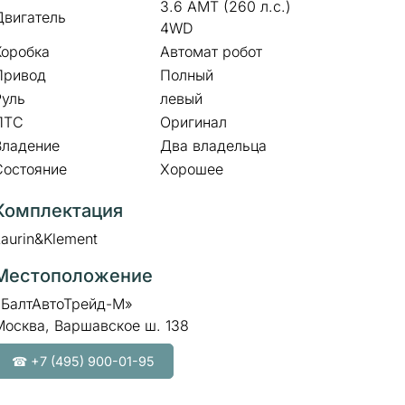
3.6 AMT (260 л.с.)
Двигатель
4WD
Коробка
Автомат робот
Привод
Полный
Руль
левый
ПТС
Оригинал
Владение
Два владельца
Состояние
Хорошее
Комплектация
Laurin&Klement
Местоположение
«БалтАвтоТрейд-М»
Москва, Варшавское ш. 138
☎ +7 (495) 900-01-95