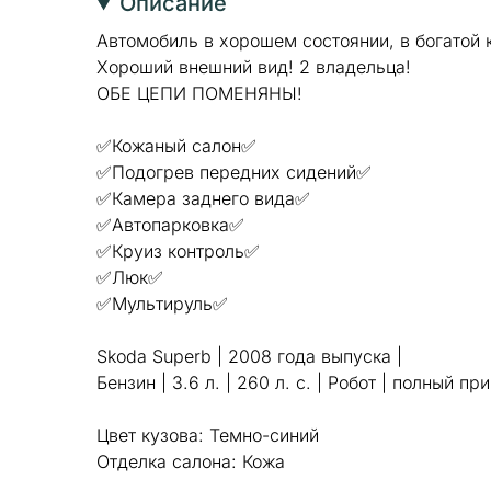
Описание
Автомобиль в хорошем состоянии, в богатой 
Хороший внешний вид! 2 владельца!
ОБЕ ЦЕПИ ПОМЕНЯНЫ!
✅Кожаный салон✅
✅Подогрев передних сидений✅
✅Камера заднего вида✅
✅Автопарковка✅
✅Круиз контроль✅
✅Люк✅
✅Мультируль✅
Skoda Superb | 2008 года выпуска |
Бензин | 3.6 л. | 260 л. с. | Робот | полный пр
Цвет кузова: Темно-синий
Отделка салона: Кожа