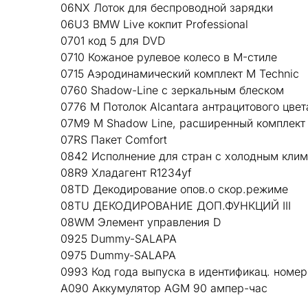
06NX Лоток для беспроводной зарядки
06U3 BMW Live кокпит Professional
0701 код 5 для DVD
0710 Кожаное рулевое колесо в M-стиле
0715 Аэродинамический комплект M Technic
0760 Shadow-Line с зеркальным блеском
0776 M Потолок Alcantara антрацитового цвет
07M9 M Shadow Line, расширенный комплект
07RS Пакет Comfort
0842 Исполнение для стран с холодным кли
08R9 Хладагент R1234yf
08TD Декодирование опов.о скор.режиме
08TU ДЕКОДИРОВАНИЕ ДОП.ФУНКЦИЙ III
08WM Элемент управления D
0925 Dummy-SALAPA
0975 Dummy-SALAPA
0993 Код года выпуска в идентификац. номер
A090 Аккумулятор AGM 90 ампер-час