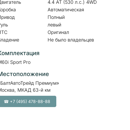
Двигатель
4.4 AT (530 л.с.) 4WD
Коробка
Автоматическая
Привод
Полный
Руль
левый
ПТС
Оригинал
Владение
Не было владельцев
Комплектация
M60i Sport Pro
Местоположение
«БалтАвтоТрейд Премиум»
Москва, МКАД 63-й км
☎ +7 (495) 478-88-88