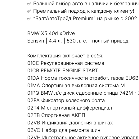
✅ Большой выбор авто в наличии и безгранич
✅ Премиальный подход к каждому клиенту!
✅ “БалтАвтоТрейд Premium” на рынке с 2002 
BMW X5 40d xDrive
Бензин | 4.4 л. | 530 л. с. | полный привод
Комплектация включает в себя:
01CE Рекуперационная система
01CR REMOTE ENGINE START
01DA Норма токсичности отработ. газов EU6B
01MA Спортивная выхлопная система M
01PQ BMW л/с диск сдвоенные спицы 742M - 
02PA Фиксатор колесного болта
02T4 M спортивный дифференциал
02TB Спортивная АКПП
02VB Индикация давления в шинах
02VC Набор для ремонта шин
02VH Интегральное активное рулевое управл