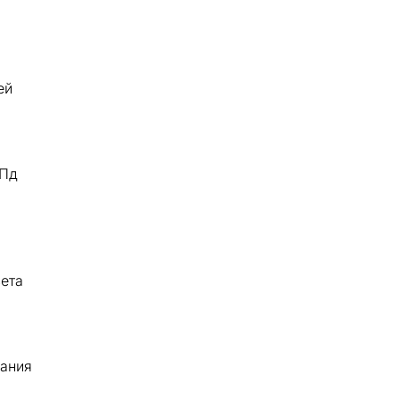
ей
 Пд
ета
чания