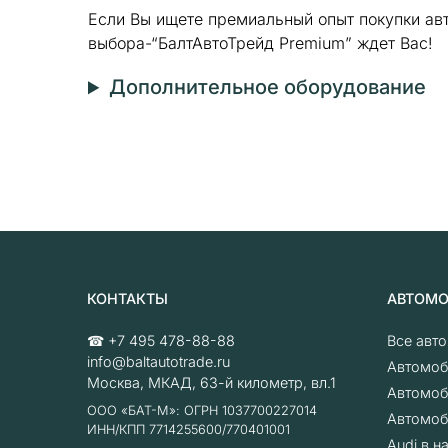
Если Вы ищете премиальный опыт покупки ав
выбора-“БалтАвтоТрейд Premium” ждет Вас!
Дополнительное оборудование
КОНТАКТЫ
АВТОМ
☎
+7 495 478-88-88
Все авт
info@baltautotrade.ru
Автомоб
Москва
,
МКАД, 63-й километр, вл.1
Автомоб
ООО «БАТ-М»: ОГРН 1037700227014
Автомоб
ИНН/КПП 7714255600/770401001
Audi в н