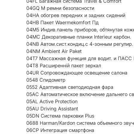
04FL Багажная система Travel & Comfort
04GQ M ремни безопасности
04HA обогрев передних и задних сидений
04HB Пакет Waermekomfort Пд
04M5 Индив.панель приборов, обтянутая кож
04MC Декоративные планки Interieur карбон.
04NB Автом.сист.кондиц.с 4-зонным регулир.
04NM Ambient Air Paket
04T7 Массажная функция для водит. и ПАСС
04T8 Расширенній пакет зеркал
04UR Сопровождающее освещение салона
0548 Спидометр
0552 Адаптивная светодиодная фара
05AC Автоматическое включение дальнего св
05AL Active Protection
05AU Driving Assistant
05DN Система парковки Plus
0688 Harman/Kardon система объемного зву
06CP Интеграция смартфона