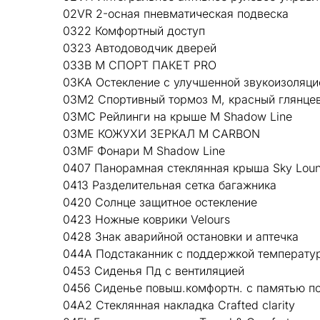
02VR 2-осная пневматическая подвеска
0322 Комфортный доступ
0323 Автодоводчик дверей
033B М СПОРТ ПАКЕТ PRO
03KA Остекление с улучшенной звукоизоляци
03M2 Спортивный тормоз M, красный глянце
03MC Рейлинги на крыше M Shadow Line
03ME КОЖУХИ ЗЕРКАЛ M CARBON
03MF Фонари М Shadow Line
0407 Панорамная стеклянная крыша Sky Lou
0413 Разделительная сетка багажника
0420 Солнце защитное остекление
0423 Ножные коврики Velours
0428 Знак аварийной остановки и аптечка
044A Подстаканник с поддержкой температу
0453 Сиденья Пд с вентиляцией
0456 Сиденье повыш.комфортн. с памятью п
04A2 Стеклянная накладка Crafted clarity