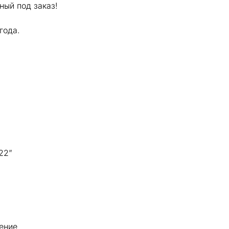
ный под заказ!
года.
22”
ение