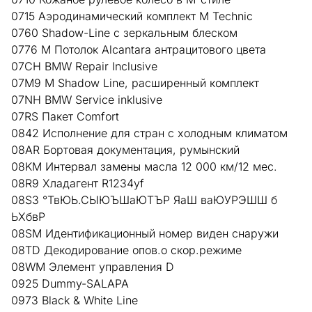
0715 Аэродинамический комплект M Technic
0760 Shadow-Line с зеркальным блеском
0776 M Потолок Alcantara антрацитового цвета
07CH BMW Repair Inclusive
07M9 M Shadow Line, расширенный комплект
07NH BMW Service inklusive
07RS Пакет Comfort
0842 Исполнение для стран с холодным климатом
08AR Бортовая документация, румынский
08KM Интервал замены масла 12 000 км/12 мес.
08R9 Хладагент R1234yf
08S3 °ТвЮЬ.СЫЮЪШаЮТЪР ЯаШ ваЮУРЭШШ б
ЬХбвР
08SM Идентификационный номер виден снаружи
08TD Декодирование опов.о скор.режиме
08WM Элемент управления D
0925 Dummy-SALAPA
0973 Black & White Line