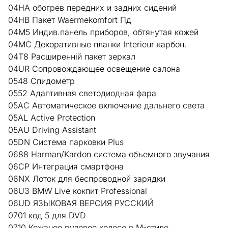
04HA обогрев передних и задних сидений
04HB Пакет Waermekomfort Пд
04M5 Индив.панель приборов, обтянутая кожей
04MC Декоративные планки Interieur карбон.
04T8 Расширенній пакет зеркал
04UR Сопровождающее освещение салона
0548 Спидометр
0552 Адаптивная светодиодная фара
05AC Автоматическое включение дальнего света
05AL Active Protection
05AU Driving Assistant
05DN Система парковки Plus
0688 Harman/Kardon система объемного звучания
06CP Интеграция смартфона
06NX Лоток для беспроводной зарядки
06U3 BMW Live кокпит Professional
06UD ЯЗЫКОВАЯ ВЕРСИЯ РУССКИЙ
0701 код 5 для DVD
0710 Кожаное рулевое колесо в M-стиле