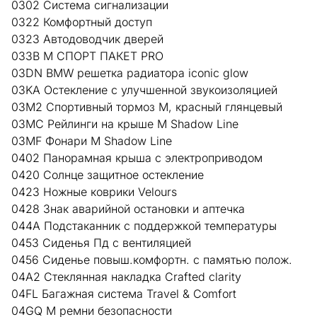
0302 Система сигнализации
0322 Комфортный доступ
0323 Автодоводчик дверей
033B М СПОРТ ПАКЕТ PRO
03DN BMW решетка радиатора iconic glow
03KA Остекление с улучшенной звукоизоляцией
03M2 Спортивный тормоз M, красный глянцевый
03MC Рейлинги на крыше M Shadow Line
03MF Фонари М Shadow Line
0402 Панорамная крыша с электроприводом
0420 Солнце защитное остекление
0423 Ножные коврики Velours
0428 Знак аварийной остановки и аптечка
044A Подстаканник с поддержкой температуры
0453 Сиденья Пд с вентиляцией
0456 Сиденье повыш.комфортн. с памятью полож.
04A2 Стеклянная накладка Crafted clarity
04FL Багажная система Travel & Comfort
04GQ M ремни безопасности