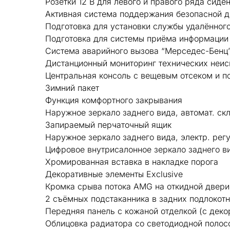
Розетки 12 В для левого и правого ряда сиде
Активная система поддержания безопасной 
Подготовка для установки службы удалённого
Подготовка для системы приёма информации
Система аварийного вызова “Мерседес-Бенц
Дистанционный мониторинг технических неис
Центральная консоль с вещевым отсеком и п
Зимний пакет
Функция комфортного закрывания
Наружное зеркало заднего вида, автомат. ск
Запираемый перчаточный ящик
Наружное зеркало заднего вида, электр. рег
Цифровое внутрисалонное зеркало заднего в
Хромированная вставка в накладке порога
Декоративные элементы Exclusive
Кромка срыва потока AMG на откидной двери
2 съёмных подстаканника в задних подлокот
Передняя панель с кожаной отделкой (с дек
Облицовка радиатора со светодиодной полос