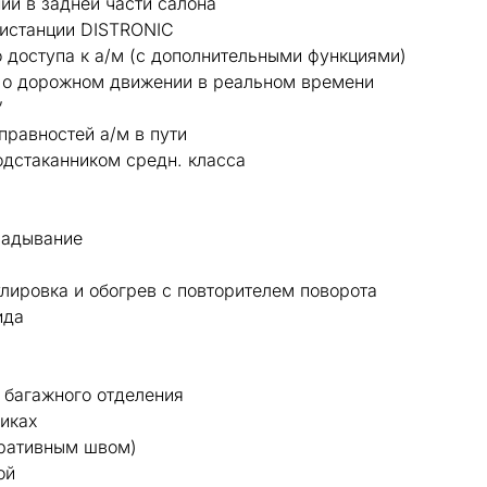
ний в задней части салона
дистанции DISTRONIC
 доступа к а/м (с дополнительными функциями)
 о дорожном движении в реальном времени
”
правностей а/м в пути
одстаканником средн. класса
ладывание
улировка и обогрев с повторителем поворота
ида
 багажного отделения
никах
оративным швом)
ой