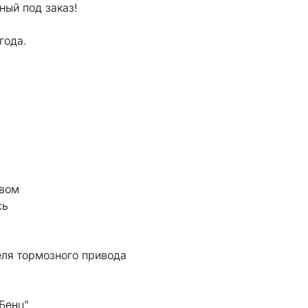
ный под заказ!
года.
евом
сь
еля тормозного привода
Бенц”