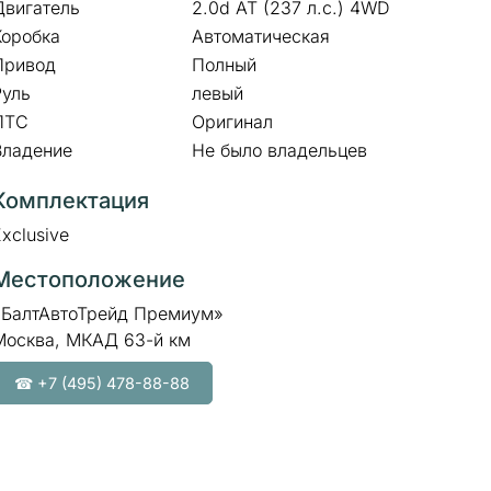
Двигатель
2.0d AT (237 л.с.) 4WD
Коробка
Автоматическая
Привод
Полный
Руль
левый
ПТС
Оригинал
Владение
Не было владельцев
Комплектация
xclusive
Местоположение
«БалтАвтоТрейд Премиум»
Москва, МКАД 63-й км
☎ +7 (495) 478-88-88