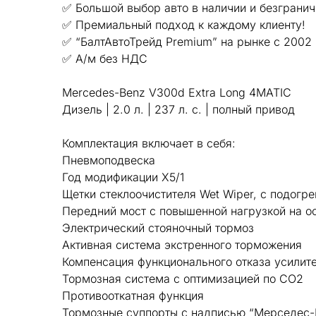
✅ Большой выбор авто в наличии и безгранич
✅ Премиальный подход к каждому клиенту!
✅ “БалтАвтоТрейд Premium” на рынке с 2002 
✅ А/м без НДС
Mercedes-Benz V300d Extra Long 4MATIC
Дизель | 2.0 л. | 237 л. с. | полный привод
Комплектация включает в себя:
Пневмоподвеска
Год модификации X5/1
Щетки стеклоочистителя Wet Wiper, с подогр
Передний мост с повышенной нагрузкой на о
Электрический стояночный тормоз
Активная система экстренного торможения
Компенсация функционального отказа усилит
Тормозная система с оптимизацией по CO2
Противооткатная функция
Тормозные суппорты с надписью “Мерседес-