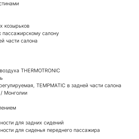
стинами
х козырьков
 к пассажирскому салону
ей части салона
я воздуха THERMOTRONIC
ль
регулируемая, TEMPMATIC в задней части салона
 / Монголии
лением
ности для задних сидений
сности для сиденья переднего пассажира