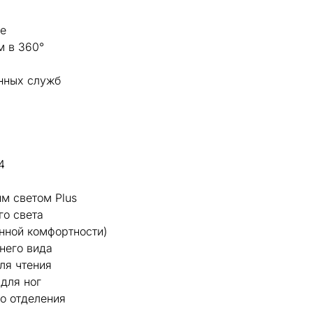
се
м в 360°
нных служб
4
м светом Plus
го света
нной комфортности)
него вида
ля чтения
для ног
о отделения