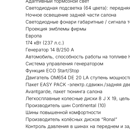
Адаптивный тормозной свет
Светодиодная подсветка (64 цвета): передня
Ночное освещение задней части салона
Светодиодные фонари габаритные / сигнала т
Проекция эмблемы фирмы
Европа
174 кВт (237 л.с.)
Генератор 14 В/250 A
Автомобиль, способность работы на топливе
Система управления генератором
Функция ECO Start/Stop
Двигатель OM654 DE 20 LA ступень мощности
Пакет EASY PACK -электр.сдвижн./задняя дв
Avantgarde, пакет тюнинга салона
Легкосплавные колесные диски 8 J X 19, цел
Производитель шин Continental (10)
Шины повышенной комфортности
Производитель колёсных дисков “Ronal”
Контроль давления в шинах на переднем и з