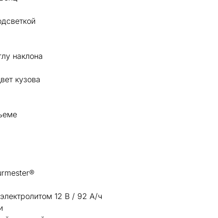
одсветкой
глу наклона
вет кузова
дъеме
urmester®
лектролитом 12 В / 92 А/ч
и