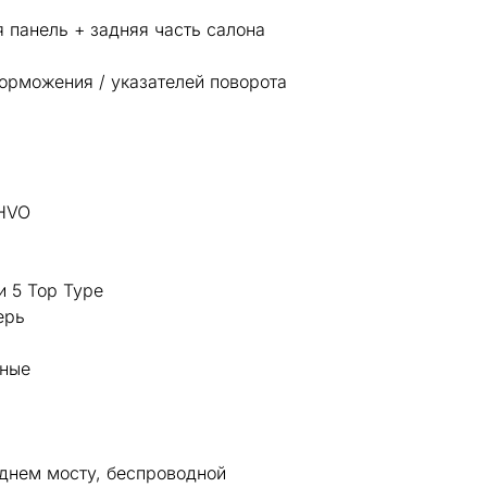
я панель + задняя часть салона
орможения / указателей поворота
 HVO
 5 Top Type
ерь
ьные
аднем мосту, беспроводной