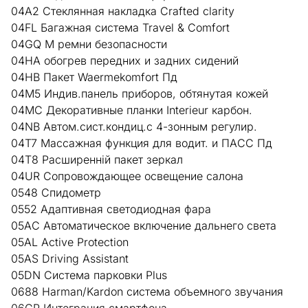
04A2 Стеклянная накладка Crafted clarity
04FL Багажная система Travel & Comfort
04GQ M ремни безопасности
04HA обогрев передних и задних сидений
04HB Пакет Waermekomfort Пд
04M5 Индив.панель приборов, обтянутая кожей
04MC Декоративные планки Interieur карбон.
04NB Автом.сист.кондиц.с 4-зонным регулир.
04T7 Массажная функция для водит. и ПАСС Пд
04T8 Расширенній пакет зеркал
04UR Сопровождающее освещение салона
0548 Спидометр
0552 Адаптивная светодиодная фара
05AC Автоматическое включение дальнего света
05AL Active Protection
05AS Driving Assistant
05DN Система парковки Plus
0688 Harman/Kardon система объемного звучания
06CP Интеграция смартфона