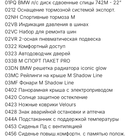
01PQ BMW л/с диск сдвоенные спицы 742M - 22”
0212 Оснащение тормозной системой экспорт.
02NH Спортивные тормоза M
02VB Индикация давления в шинах
02VC Набор для ремонта шин
02VR 2-осная пневматическая подвеска
0322 Комфортный доступ
0323 Автодоводчик дверей
033B М СПОРТ ПАКЕТ PRO
03DN BMW решетка радиатора iconic glow
03MC Рейлинги на крыше M Shadow Line
03MF Фонари М Shadow Line
0402 Панорамная крыша с электроприводом
0420 Солнце защитное остекление
0423 Ножные коврики Velours
0428 Знак аварийной остановки и аптечка
044A Подстаканник с поддержкой температуры
0453 Сиденья Пд с вентиляцией
0456 Сиденье повыш.комфортн. с памятью полож.