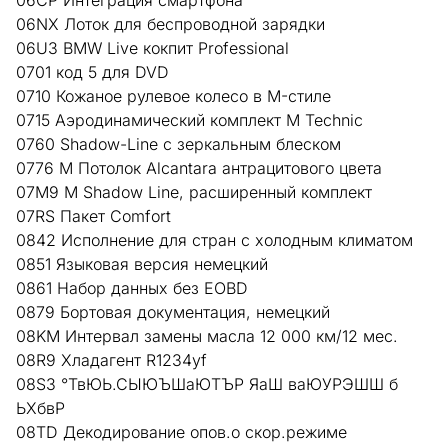
06NX Лоток для беспроводной зарядки
06U3 BMW Live кокпит Professional
0701 код 5 для DVD
0710 Кожаное рулевое колесо в M-стиле
0715 Аэродинамический комплект M Technic
0760 Shadow-Line с зеркальным блеском
0776 M Потолок Alcantara антрацитового цвета
07M9 M Shadow Line, расширенный комплект
07RS Пакет Comfort
0842 Исполнение для стран с холодным климатом
0851 Языковая версия немецкий
0861 Набор данных без EOBD
0879 Бортовая документация, немецкий
08KM Интервал замены масла 12 000 км/12 мес.
08R9 Хладагент R1234yf
08S3 °ТвЮЬ.СЫЮЪШаЮТЪР ЯаШ ваЮУРЭШШ б
ЬХбвР
08TD Декодирование опов.о скор.режиме