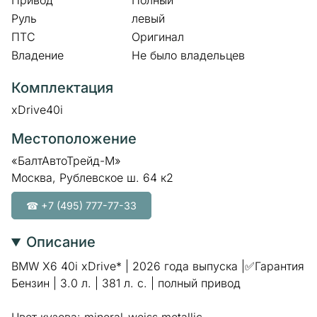
Привод
Полный
Руль
левый
ПТС
Оригинал
Владение
Не было владельцев
Комплектация
xDrive40i
Местоположение
«БалтАвтоТрейд-М»
Москва, Рублевское ш. 64 к2
☎ +7 (495) 777-77-33
Описание
BMW X6 40i xDrive* | 2026 года выпуска |✅Гарантия
Бензин | 3.0 л. | 381 л. с. | полный привод
Цвет кузова: mineral-weiss metallic