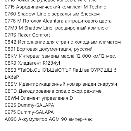
0715 Аэродинамический комплект M Technic
0760 Shadow-Line с зеркальным блеском
0776 M Потолок Alcantara антрацитового цвета
07M9 M Shadow Line, расширенный комплект
07RS Пакет Comfort
0842 Исполнение для стран с холодным климатом
0891 Бортовая документация, русский
08KM Интервал замены масла 12 000 км/12 мес.
08R9 Хладагент R1234yf
08S3 °ТвЮЬ.СЫЮЪШаЮТЪР ЯаШ ваЮУРЭШШ б
ЬХбвР
08SM Идентификационный номер виден снаружи
08TD Декодирование опов.о скор.режиме
08WM Элемент управления D
0925 Dummy-SALAPA
0975 Dummy-SALAPA
A090 Аккумулятор AGM 90 ампер-час