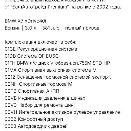
✅ “БалтАвтоТрейд Premium” на рынке с 2002 года.
BMW X7 xDrive40i
Бензин | 3.0 л. | 381 л. с. | полный привод
Комплектация включает в себя:
01CE Рекуперационная система
01DB Система ОГ EU6C
01FH BMW л/с диск V-образн.сп.755M STD HP
01MA Спортивная выхлопная система M
0212 Оснащение тормозной системой экспорт.
02NH Спортивные тормоза M
02TB Спортивная АКПП
02VB Индикация давления в шинах
02VC Набор для ремонта шин
02VH Интегральное активное рулевое управление
0322 Комфортный доступ
0323 Автодоводчик дверей