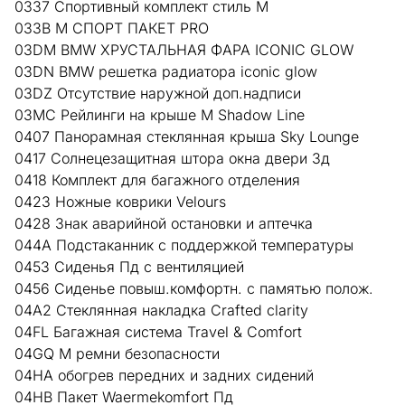
0337 Спортивный комплект стиль M
033B М СПОРТ ПАКЕТ PRO
03DM BMW ХРУСТАЛЬНАЯ ФАРА ICONIC GLOW
03DN BMW решетка радиатора iconic glow
03DZ Отсутствие наружной доп.надписи
03MC Рейлинги на крыше M Shadow Line
0407 Панорамная стеклянная крыша Sky Lounge
0417 Солнецезащитная штора окна двери Зд
0418 Комплект для багажного отделения
0423 Ножные коврики Velours
0428 Знак аварийной остановки и аптечка
044A Подстаканник с поддержкой температуры
0453 Сиденья Пд с вентиляцией
0456 Сиденье повыш.комфортн. с памятью полож.
04A2 Стеклянная накладка Crafted clarity
04FL Багажная система Travel & Comfort
04GQ M ремни безопасности
04HA обогрев передних и задних сидений
04HB Пакет Waermekomfort Пд