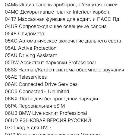
04M5 Индив.панель приборов, обтянутая кожей
04MC Декоративные планки Interieur карбон.
04T7 Массажная функция для водит. и ПАСС Пд
04UR Сопровождающее освещение салона
0548 Спидометр
05AC Автоматическое включение дальнего света
05AL Active Protection
05AU Driving Assistant
05DW Ассистент парковки Professional
0688 Harman/Kardon система объемного звучания
06AE Teleservices
06AK Connected Drive Services
06C6 Connected+ Unlimited
06NX Лоток для беспроводной зарядки
06PA Персональная eSIM
06U3 BMW Live кокпит Professional
06UD ЯЗЫКОВАЯ ВЕРСИЯ РУССКИЙ
0701 код 5 для DVD
0710 Кожаное рулевое колесо в M-стиле