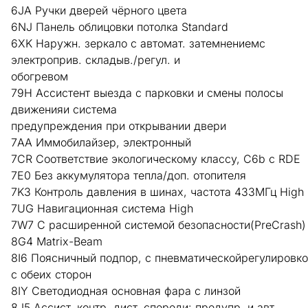
6JA Ручки дверей чёрного цвета
6NJ Панель облицовки потолка Standard
6XK Наружн. зеркало с автомат. затемнениемс
электроприв. складыв./регул. и
обогревом
79H Ассистент выезда с парковки и смены полосы
движенияи система
предупреждения при открывании двери
7AA Иммобилайзер, электронный
7CR Соответствие экологическому классу, C6b с RDE
7E0 Без аккумулятора тепла/доп. отопителя
7K3 Контроль давления в шинах, частота 433МГц High
7UG Навигационная система High
7W7 С расширенной системой безопасности(PreCrash)
8G4 Matrix-Beam
8I6 Поясничный подпор, с пневматическойрегулировк
с обеих сторон
8IY Светодиодная основная фара с линзой
8J5 Ассист. контр. дист. спереди: предупр. и авт.