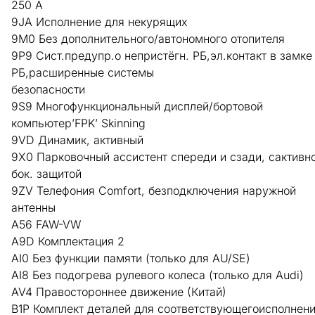
250 А
9JA Исполнение для некурящих
9M0 Без дополнительного/автономного отопителя
9P9 Сист.предупр.о непристёгн. РБ,эл.контакт в замке
РБ,расширенные системы
безопасности
9S9 Многофункциональный дисплей/бортовой
компьютер’FPK’ Skinning
9VD Динамик, активный
9X0 Парковочный ассистент спереди и сзади, сактивн
бок. защитой
9ZV Телефония Comfort, безподключения наружной
антенны
A56 FAW-VW
A9D Комплектация 2
AI0 Без функции памяти (только для AU/SE)
AI8 Без подогрева рулевого колеса (только для Audi)
AV4 Правостороннее движение (Китай)
B1P Комплект деталей для соответствующегоисполнен