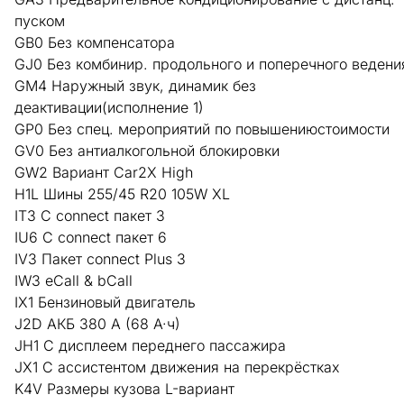
пуском
GB0 Без компенсатора
GJ0 Без комбинир. продольного и поперечного ведени
GM4 Наружный звук, динамик без
деактивации(исполнение 1)
GP0 Без спец. мероприятий по повышениюстоимости
GV0 Без антиалкогольной блокировки
GW2 Вариант Car2X High
H1L Шины 255/45 R20 105W XL
IT3 С connect пакет 3
IU6 С connect пакет 6
IV3 Пакет connect Plus 3
IW3 eCall & bCall
IX1 Бензиновый двигатель
J2D АКБ 380 А (68 А·ч)
JH1 С дисплеем переднего пассажира
JX1 С ассистентом движения на перекрёстках
K4V Размеры кузова L-вариант