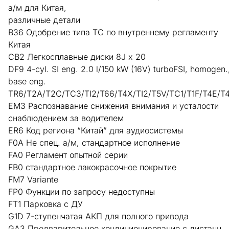
а/м для Китая,
различные детали
B36 Одобрение типа ТС по внутреннему регламенту
Китая
CB2 Легкосплавные диски 8J x 20
DF9 4-cyl. SI eng. 2.0 l/150 kW (16V) turboFSI, homogen.
base eng.
TR6/T2A/T2C/TC3/TI2/T66/T4X/TI2/T5V/TC1/T1F/T4E/T
EM3 Распознавание снижения внимания и усталости
снаблюдением за водителем
ER6 Код региона “Китай” для аудиосистемы
F0A Не спец. а/м, стандартное исполнение
FA0 Регламент опытной серии
FB0 стандартное лакокрасочное покрытие
FM7 Variante
FP0 Функции по запросу недоступны
FT1 Парковка с ДУ
G1D 7-ступенчатая АКП для полного привода
GA3 Предварительное кондиционирование с дистанц.