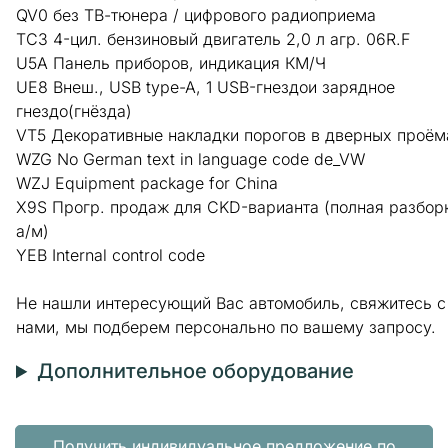
QV0 без TВ-тюнера / цифрового радиоприема
TC3 4-цил. бензиновый двигатель 2,0 л агр. 06R.F
U5A Панель приборов, индикация КМ/Ч
UE8 Внеш., USB type-A, 1 USB-гнездои зарядное
гнездо(гнёзда)
VT5 Декоративные накладки порогов в дверных проём
WZG No German text in language code de_VW
WZJ Equipment package for China
X9S Прогр. продаж для CKD-варианта (полная разбор
а/м)
YEB Internal control code
Не нашли интересующий Вас автомобиль, свяжитесь с
нами, мы подберем персонально по вашему запросу.
Дополнительное оборудование
Получить индивидуальное предложение по