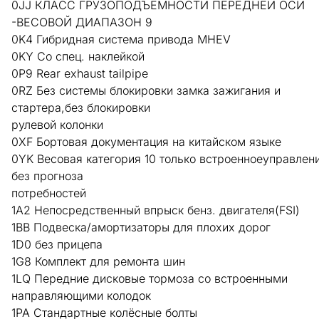
0JJ КЛАСС ГРУЗОПОДЪЁМНОСТИ ПЕРЕДНЕЙ ОСИ
-ВЕСОВОЙ ДИАПАЗОН 9
0K4 Гибридная система привода MHEV
0KY Со спец. наклейкой
0P9 Rear exhaust tailpipe
0RZ Без системы блокировки замка зажигания и
стартера,без блокировки
рулевой колонки
0XF Бортовая документация на китайском языке
0YK Весовая категория 10 только встроенноеуправлен
без прогноза
потребностей
1A2 Непосредственный впрыск бенз. двигателя(FSI)
1BB Подвеска/амортизаторы для плохих дорог
1D0 без прицепа
1G8 Комплект для ремонта шин
1LQ Передние дисковые тормоза со встроенными
направляющими колодок
1PA Стандартные колёсные болты