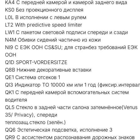
KA4 С передней камерой и камерой заднего вида
KS0 Без проекционного дисплея
L0L В исполнении с левым рулем
LT2 With predictive speed limiter
LW1 С пакетом световой подписи спереди и сзади
N4M Обивки сидений частично из кожи
NI9 С ЕЭК ООН CS&SU; для странбез требований ЕЭК
ООН
Q1D SPORT-VORDERSITZE
Q8B Нижние декоративные вставки
QE1 Cистема отсеков 1
QI3 Индикатор ТО 10000 км или 1 год (фиксир.интервал
QK1 С передней камерой вспомогательных систем
водителя
QL5 Стекло в задней части салона затемнённое(Venus
35/ Privacy), спереди
теплозащ.стекло (зелён.)
QQ6 Эстетическая подсветка, исполнение 3
QR9 С ассистентом распознавания дорожных знаков