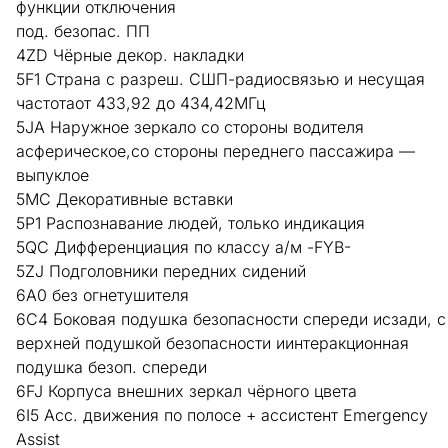
функции отключения
под. безопас. ПП
4ZD Чёрные декор. накладки
5F1 Страна с разреш. СШП-радиосвязью и несущая
частотаот 433,92 до 434,42МГц
5JA Наружное зеркало со стороны водителя
асферическое,со стороны переднего пассажира —
выпуклое
5MC Декоративные вставки
5P1 Распознавание людей, только индикация
5QC Дифференциация по классу а/м -FYB-
5ZJ Подголовники передних сидений
6A0 без огнетушителя
6C4 Боковая подушка безопасности спереди исзади, с
верхней подушкой безопасности иинтеракционная
подушка безоп. спереди
6FJ Корпуса внешних зеркал чёрного цвета
6I5 Асс. движения по полосе + ассистент Emergency
Assist