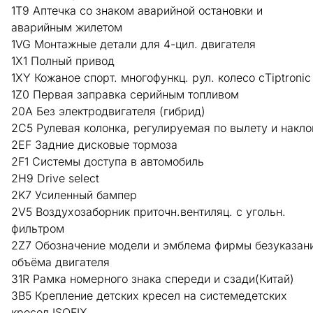
1T9 Аптечка со знаком аварийной остановки и
аварийным жилетом
1VG Монтажные детали для 4-цил. двигателя
1X1 Полный привод
1XY Кожаное спорт. многофункц. рул. колесо сTiptronic
1Z0 Первая заправка серийным топливом
20A Без электродвигателя (гибрид)
2C5 Рулевая колонка, регулируемая по вылету и накло
2EF Задние дисковые тормоза
2F1 Системы доступа в автомобиль
2H9 Drive select
2K7 Усиленный бампер
2V5 Воздухозаборник приточн.вентиляц. с угольн.
фильтром
2Z7 Обозначение модели и эмблема фирмы безуказан
объёма двигателя
31R Рамка номерного знака спереди и сзади(Китай)
3B5 Крепление детских кресел на системедетских
кресел ISOFIX