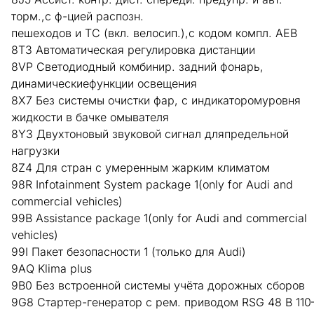
торм.,с ф-цией распозн.
пешеходов и ТС (вкл. велосип.),с кодом компл. AEB
8T3 Автоматическая регулировка дистанции
8VP Светодиодный комбинир. задний фонарь,
динамическиефункции освещения
8X7 Без системы очистки фар, с индикаторомуровня
жидкости в бачке омывателя
8Y3 Двухтоновый звуковой сигнал дляпредельной
нагрузки
8Z4 Для стран с умеренным жарким климатом
98R Infotainment System package 1(only for Audi and
commercial vehicles)
99B Assistance package 1(only for Audi and commercial
vehicles)
99I Пакет безопасности 1 (только для Audi)
9AQ Klima plus
9B0 Без встроенной системы учёта дорожных сборов
9G8 Стартер-генератор с рем. приводом RSG 48 В 110