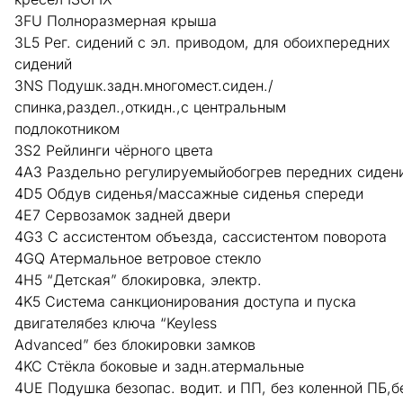
3FU Полноразмерная крыша
3L5 Рег. сидений с эл. приводом, для обоихпередних
сидений
3NS Подушк.задн.многомест.сиден./
спинка,раздел.,откидн.,с центральным
подлокотником
3S2 Рейлинги чёрного цвета
4A3 Раздельно регулируемыйобогрев передних сиден
4D5 Обдув сиденья/массажные сиденья спереди
4E7 Сервозамок задней двери
4G3 С ассистентом объезда, сассистентом поворота
4GQ Атермальное ветровое стекло
4H5 “Детская” блокировка, электр.
4K5 Система санкционирования доступа и пуска
двигателябез ключа “Keyless
Advanced” без блокировки замков
4KC Стёкла боковые и задн.атермальные
4UE Подушка безопас. водит. и ПП, без коленной ПБ,б