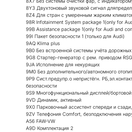
8X7 Без системы очистки фар, с индикаторо
8Y3 Двухтоновый звуковой сигнал дляпредел
8Z4 Для стран с умеренным жарким климато
98R Infotainment System package 1(only for Au
99B Assistance package 1(only for Audi and co
99I Пакет безопасности 1 (только для Audi)
9AQ Klima plus
9B0 Без встроенной системы учёта дорожных
9G8 Стартер-генератор с рем. приводом RSG
9JA Исполнение для некурящих
9M0 Без дополнительного/автономного отопи
9P9 Сист.предупр.о непристёгн. РБ,эл.конта
безопасности
9S9 Многофункциональный дисплей/бортовой 
9VD Динамик, активный
9X0 Парковочный ассистент спереди и сзади,
9ZV Телефония Comfort, безподключения нар
A56 FAW-VW
A9D Комплектация 2