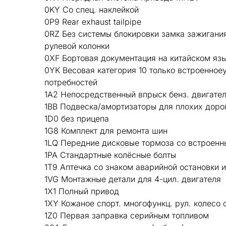
0KY Со спец. наклейкой
0P9 Rear exhaust tailpipe
0RZ Без системы блокировки замка зажигания
рулевой колонки
0XF Бортовая документация на китайском яз
0YK Весовая категория 10 только встроенное
потребностей
1A2 Непосредственный впрыск бенз. двигател
1BB Подвеска/амортизаторы для плохих доро
1D0 без прицепа
1G8 Комплект для ремонта шин
1LQ Передние дисковые тормоза со встроен
1PA Стандартные колёсные болты
1T9 Аптечка со знаком аварийной остановки
1VG Монтажные детали для 4-цил. двигателя
1X1 Полный привод
1XY Кожаное спорт. многофункц. рул. колесо с
1Z0 Первая заправка серийным топливом