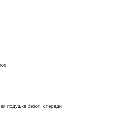
лое
ная подушка безоп. спереди