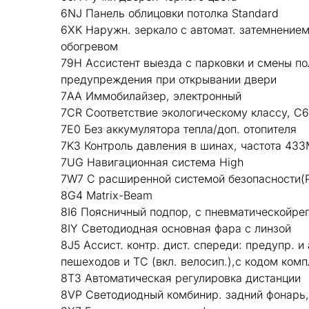
6NJ Панель облицовки потолка Standard
6XK Наружн. зеркало с автомат. затемнением
обогревом
79H Ассистент выезда с парковки и смены п
предупреждения при открывании двери
7AA Иммобилайзер, электронный
7CR Соответствие экологическому классу, C
7E0 Без аккумулятора тепла/доп. отопителя
7K3 Контроль давления в шинах, частота 433
7UG Навигационная система High
7W7 С расширенной системой безопасности(P
8G4 Matrix-Beam
8I6 Поясничный подпор, с пневматическойрег
8IY Светодиодная основная фара с линзой
8J5 Ассист. контр. дист. спереди: предупр. и 
пешеходов и ТС (вкл. велосип.),с кодом комп
8T3 Автоматическая регулировка дистанции
8VP Светодиодный комбинир. задний фонарь