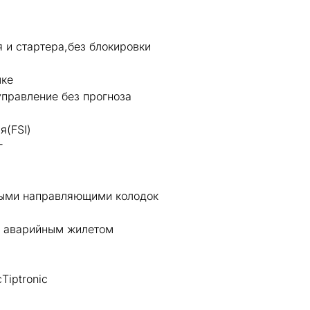
 и стартера,без блокировки
ыке
управление без прогноза
я(FSI)
г
ными направляющими колодок
 и аварийным жилетом
Tiptronic