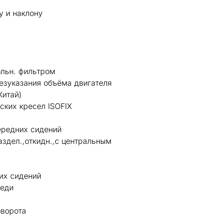
у и наклону
ольн. фильтром
езуказания объёма двигателя
Китай)
ских кресел ISOFIX
передних сидений
здел.,откидн.,с центральным
их сидений
реди
оворота