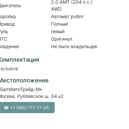
2.0 AMT (204 л.с.)
Двигатель
4WD
Коробка
Автомат робот
Привод
Полный
Руль
левый
ПТС
Оригинал
Владение
Не было владельцев
Комплектация
xclusive
Местоположение
«БалтАвтоТрейд-М»
Москва, Рублевское ш. 64 к2
☎ +7 (495) 777-77-33