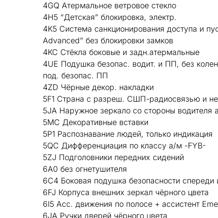
4GQ Атермальное ветровое стекло
4H5 “Детская” блокировка, электр.
4K5 Система санкционирования доступа и пус
Advanced” без блокировки замков
4KC Стёкла боковые и задн.атермальные
4UE Подушка безопас. водит. и ПП, без коле
под. безопас. ПП
4ZD Чёрные декор. накладки
5F1 Страна с разреш. СШП-радиосвязью и не
5JA Наружное зеркало со стороны водителя 
5MC Декоративные вставки
5P1 Распознавание людей, только индикация
5QC Дифференциация по классу а/м -FYB-
5ZJ Подголовники передних сидений
6A0 без огнетушителя
6C4 Боковая подушка безопасности спереди 
6FJ Корпуса внешних зеркал чёрного цвета
6I5 Асс. движения по полосе + ассистент Eme
6JA Ручки дверей чёрного цвета