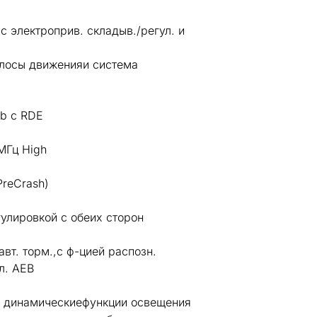
с электроприв. складыв./регул. и
олосы движенияи система
6b с RDE
МГц High
reCrash)
улировкой с обеих сторон
авт. торм.,с ф-цией распозн.
л. AEB
, динамическиефункции освещения