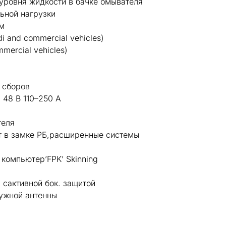
муровня жидкости в бачке омывателя
ьной нагрузки
м
di and commercial vehicles)
mmercial vehicles)
 сборов
 48 В 110–250 А
теля
кт в замке РБ,расширенные системы
компьютер’FPK’ Skinning
 сактивной бок. защитой
ужной антенны