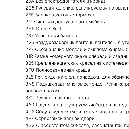
20A Без электродвигателя (гибрид)
2C5 Рулевая колонка, регулируемая по вылет
2EF Задние дисковые тормоза
2F1 Системы доступа в автомобиль
2H9 Drive select
2K7 Усиленный бампер
2V5 Воздухозаборник приточн.вентиляц. с уг
2Z7 Обозначение модели и эмблема фирмы б
31R Рамка номерного знака спереди и сзади(
3B5 Крепление детских кресел на системедет
3FU Полноразмерная крыша
3L5 Рег. сидений с эл. приводом, для обоих
3NS Подушк.задн.многомест.сиден./спинка,ра
подлокотником
3S2 Рейлинги чёрного цвета
4A3 Раздельно регулируемыйобогрев передн
4D5 Обдув сиденья/массажные сиденья спе
4E7 Сервозамок задней двери
4G3 С ассистентом объезда, сассистентом п