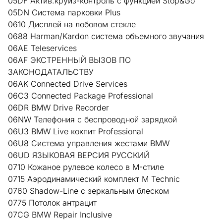
05DF Актив.круиз-контроль с функцией Stop&Go
05DN Система парковки Plus
0610 Дисплей на лобовом стекле
0688 Harman/Kardon система объемного звучания
06AE Teleservices
06AF ЭКСТРЕННЫЙ ВЫЗОВ ПО
ЗАКОНОДАТАЛЬСТВУ
06AK Connected Drive Services
06C3 Connected Package Professional
06DR BMW Drive Recorder
06NW Телефония с беспроводной зарядкой
06U3 BMW Live кокпит Professional
06U8 Система управления жестами BMW
06UD ЯЗЫКОВАЯ ВЕРСИЯ РУССКИЙ
0710 Кожаное рулевое колесо в M-стиле
0715 Аэродинамический комплект M Technic
0760 Shadow-Line с зеркальным блеском
0775 Потолок антрацит
07CG BMW Repair Inclusive