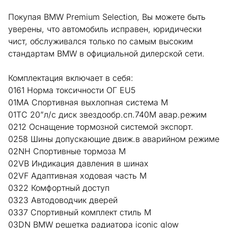
Покупая BMW Premium Selection, Вы можете быть
уверены, что автомобиль исправен, юридически
чист, обслуживался только по самым высоким
стандартам BMW в официальной дилерской сети.
Комплектация включает в себя:
0161 Норма токсичности ОГ EU5
01MA Спортивная выхлопная система M
01TC 20”л/с диск звездообр.сп.740M авар.режим
0212 Оснащение тормозной системой экспорт.
0258 Шины допускающие движ.в аварийном режиме
02NH Спортивные тормоза M
02VB Индикация давления в шинах
02VF Адаптивная ходовая часть M
0322 Комфортный доступ
0323 Автодоводчик дверей
0337 Спортивный комплект стиль M
03DN BMW решетка радиатора iconic glow