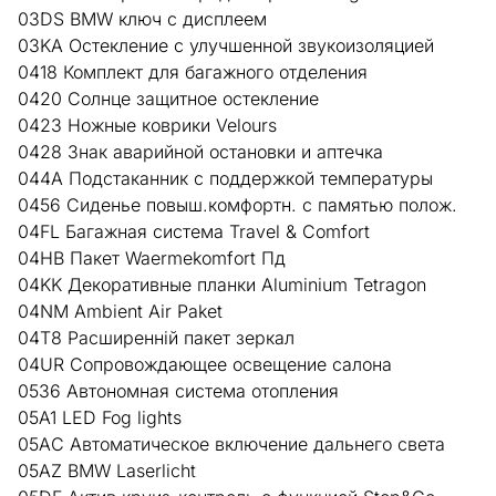
03DS BMW ключ с дисплеем
03KA Остекление с улучшенной звукоизоляцией
0418 Комплект для багажного отделения
0420 Солнце защитное остекление
0423 Ножные коврики Velours
0428 Знак аварийной остановки и аптечка
044A Подстаканник с поддержкой температуры
0456 Сиденье повыш.комфортн. с памятью полож.
04FL Багажная система Travel & Comfort
04HB Пакет Waermekomfort Пд
04KK Декоративные планки Aluminium Tetragon
04NM Ambient Air Paket
04T8 Расширенній пакет зеркал
04UR Сопровождающее освещение салона
0536 Автономная система отопления
05A1 LED Fog lights
05AC Автоматическое включение дальнего света
05AZ BMW Laserlicht